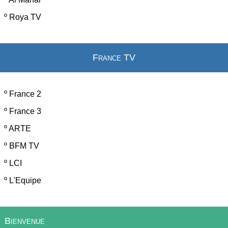
º
Roya TV
France TV
º
France 2
º
France 3
º
ARTE
º
BFM TV
º
LCI
º
L'Equipe
Bienvenue