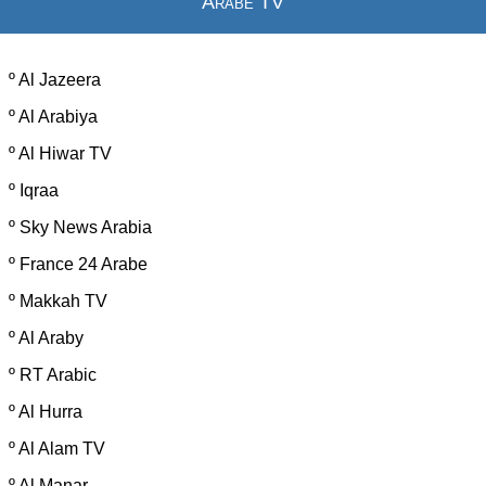
Arabe TV
º
Al Jazeera
º
Al Arabiya
º
Al Hiwar TV
º
Iqraa
º
Sky News Arabia
º
France 24 Arabe
º
Makkah TV
º
Al Araby
º
RT Arabic
º
Al Hurra
º
Al Alam TV
º
Al Manar